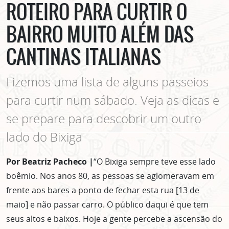
ROTEIRO PARA CURTIR O
BAIRRO MUITO ALÉM DAS
CANTINAS ITALIANAS
Fizemos uma lista de alguns passeios
para curtir num sábado. Veja as dicas e
se prepare para descobrir um outro
lado do Bixiga
Por Beatriz Pacheco |
“O Bixiga sempre teve esse lado
boêmio. Nos anos 80, as pessoas se aglomeravam em
frente aos bares a ponto de fechar esta rua [13 de
maio] e não passar carro. O público daqui é que tem
seus altos e baixos. Hoje a gente percebe a ascensão do