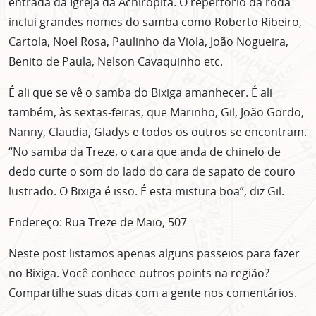
entrada da Igreja da Achiropita. O repertório da roda
inclui grandes nomes do samba como Roberto Ribeiro,
Cartola, Noel Rosa, Paulinho da Viola, João Nogueira,
Benito de Paula, Nelson Cavaquinho etc.
É ali que se vê o samba do Bixiga amanhecer. É ali
também, às sextas-feiras, que Marinho, Gil, João Gordo,
Nanny, Claudia, Gladys e todos os outros se encontram.
“No samba da Treze, o cara que anda de chinelo de
dedo curte o som do lado do cara de sapato de couro
lustrado. O Bixiga é isso. É esta mistura boa”, diz Gil.
Endereço: Rua Treze de Maio, 507
Neste post listamos apenas alguns passeios para fazer
no Bixiga. Você conhece outros points na região?
Compartilhe suas dicas com a gente nos comentários.