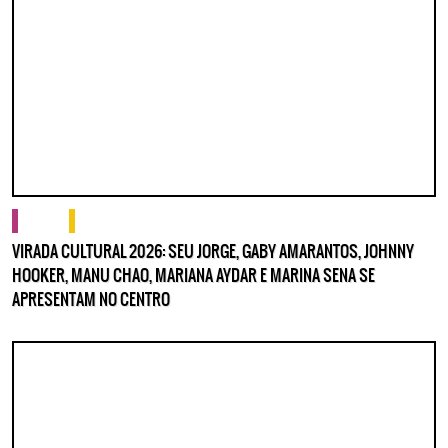
Lorem ipsum dolor sit amet, consectetur adipisicing elit. Autem assumenda
labore quia nobis nihil tempora praesentium distinctio, id, quibusdam est.
cultura
o que fazer
VIRADA CULTURAL 2026: SEU JORGE, GABY AMARANTOS, JOHNNY
HOOKER, MANU CHAO, MARIANA AYDAR E MARINA SENA SE
APRESENTAM NO CENTRO