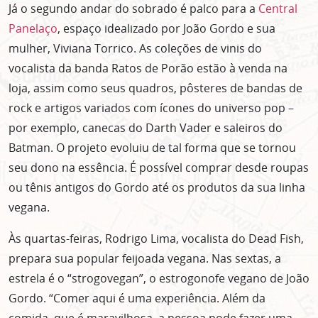
Já o segundo andar do sobrado é palco para a
Central
Panelaço
, espaço idealizado por João Gordo e sua
mulher, Viviana Torrico. As coleções de vinis do
vocalista da banda Ratos de Porão estão à venda na
loja, assim como seus quadros, pôsteres de bandas de
rock e artigos variados com ícones do universo pop –
por exemplo, canecas do Darth Vader e saleiros do
Batman. O projeto evoluiu de tal forma que se tornou
seu dono na essência. É possível comprar desde roupas
ou tênis antigos do Gordo até os produtos da sua linha
vegana.
Às quartas-feiras, Rodrigo Lima, vocalista do Dead Fish,
prepara sua popular feijoada vegana. Nas sextas, a
estrela é o “strogovegan”, o estrogonofe vegano de João
Gordo. “Comer aqui é uma experiência. Além da
comida, que é maravilhosa, a pessoa pode fazer uma