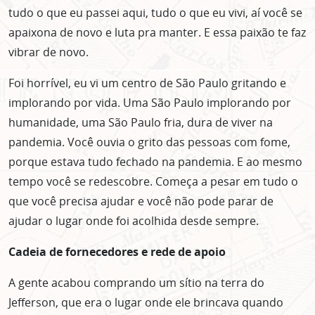
tudo o que eu passei aqui, tudo o que eu vivi, aí você se
apaixona de novo e luta pra manter. E essa paixão te faz
vibrar de novo.
Foi horrível, eu vi um centro de São Paulo gritando e
implorando por vida. Uma São Paulo implorando por
humanidade, uma São Paulo fria, dura de viver na
pandemia. Você ouvia o grito das pessoas com fome,
porque estava tudo fechado na pandemia. E ao mesmo
tempo você se redescobre. Começa a pesar em tudo o
que você precisa ajudar e você não pode parar de
ajudar o lugar onde foi acolhida desde sempre.
Cadeia de fornecedores e rede de apoio
ASSINE GRATUITAMENTE
NOSSA NEWSLETTER!
A gente acabou comprando um sítio na terra do
Jefferson, que era o lugar onde ele brincava quando
Clique no botão abaixo para receber notícias sobre o