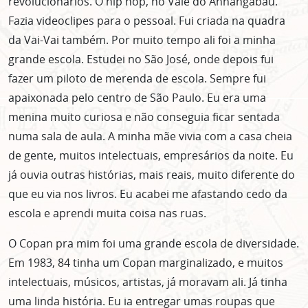
revolucionários. O hip hop, no Vale do Anhangabaú.
Fazia videoclipes para o pessoal. Fui criada na quadra
da Vai-Vai também. Por muito tempo ali foi a minha
grande escola. Estudei no São José, onde depois fui
fazer um piloto de merenda de escola. Sempre fui
apaixonada pelo centro de São Paulo. Eu era uma
menina muito curiosa e não conseguia ficar sentada
numa sala de aula. A minha mãe vivia com a casa cheia
de gente, muitos intelectuais, empresários da noite. Eu
já ouvia outras histórias, mais reais, muito diferente do
que eu via nos livros. Eu acabei me afastando cedo da
escola e aprendi muita coisa nas ruas.
O Copan pra mim foi uma grande escola de diversidade.
Em 1983, 84 tinha um Copan marginalizado, e muitos
intelectuais, músicos, artistas, já moravam ali. Já tinha
uma linda história. Eu ia entregar umas roupas que