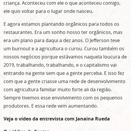
centro de São Paulo no seu email.
criança. Aconteceu com ele o que aconteceu comigo,
CLIQUE AQUI
ele quis voltar para o lugar onde nasceu.
não mostrar mais esse popup
E agora estamos plantando orgânicos para todos os
restaurantes. Era um sonho nosso ter orgânicos, mas
era um plano para daqui a dez anos. O Jefferson teve
um burnout e a agricultura o curou. Curou também os
nossos negócios porque estávamos naquela loucura de
2019, trabalhando, trabalhando, e o capitalismo vai
entrando na gente sem que a gente perceba. E isso fez
com que a gente criasse uma rede de desenvolvimento
com agricultura familiar muito forte ali da região.
Sempre tivemos esse envolvimento com os pequenos
produtores. E essa rede vem aumentando.
Veja o vídeo da entrevista com Janaína Rueda