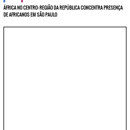
ÁFRICA NO CENTRO: REGIÃO DA REPÚBLICA CONCENTRA PRESENÇA
DE AFRICANOS EM SÃO PAULO
Lorem ipsum dolor sit amet, consectetur adipisicing elit. Autem assumenda
labore quia nobis nihil tempora praesentium distinctio, id, quibusdam est.