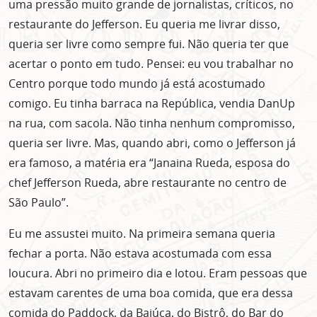
uma pressão muito grande de jornalistas, críticos, no
restaurante do Jefferson. Eu queria me livrar disso,
queria ser livre como sempre fui. Não queria ter que
acertar o ponto em tudo. Pensei: eu vou trabalhar no
Centro porque todo mundo já está acostumado
comigo. Eu tinha barraca na República, vendia DanUp
na rua, com sacola. Não tinha nenhum compromisso,
queria ser livre. Mas, quando abri, como o Jefferson já
era famoso, a matéria era “Janaina Rueda, esposa do
chef Jefferson Rueda, abre restaurante no centro de
São Paulo”.
Eu me assustei muito. Na primeira semana queria
fechar a porta. Não estava acostumada com essa
loucura. Abri no primeiro dia e lotou. Eram pessoas que
estavam carentes de uma boa comida, que era dessa
comida do Paddock, da Baiúca, do Bistrô, do Bar do